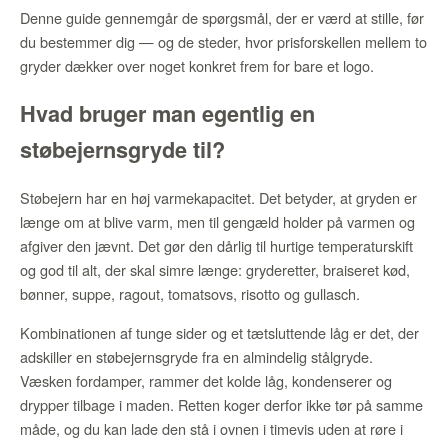
Denne guide gennemgår de spørgsmål, der er værd at stille, før
du bestemmer dig — og de steder, hvor prisforskellen mellem to
gryder dækker over noget konkret frem for bare et logo.
Hvad bruger man egentlig en
støbejernsgryde til?
Støbejern har en høj varmekapacitet. Det betyder, at gryden er
længe om at blive varm, men til gengæld holder på varmen og
afgiver den jævnt. Det gør den dårlig til hurtige temperaturskift
og god til alt, der skal simre længe: gryderetter, braiseret kød,
bønner, suppe, ragout, tomatsovs, risotto og gullasch.
Kombinationen af tunge sider og et tætsluttende låg er det, der
adskiller en støbejernsgryde fra en almindelig stålgryde.
Væsken fordamper, rammer det kolde låg, kondenserer og
drypper tilbage i maden. Retten koger derfor ikke tør på samme
måde, og du kan lade den stå i ovnen i timevis uden at røre i