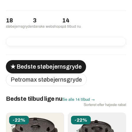
18
3
14
støbejernsgryder
danske webshops
på tilbud nu
-22%
-22%
-22%
-22%
-22%
-22%
★ Bedste støbejernsgryde
Petromax støbejernsgryde
Bedste tilbud lige nu
Se alle 14 tilbud →
Sorteret efter højeste rabat
-22%
-22%