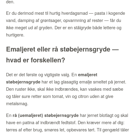
den.
Er du derimod mest til hurtig hverdagsmad — pasta i kogende
vand, damping af grøntsager, opvarmning af rester — får du
ikke meget ud af gryden. Der er en stålgryde både lettere og
hurtigere.
Emaljeret eller rå støbejernsgryde —
hvad er forskellen?
Det er det første og vigtigste valg. En
emaljeret
har et lag glasagtig emalje smeltet på jernet.
støbejernsgryde
Den ruster ikke, skal ikke indbrændes, kan vaskes med sæbe
og tåler sure retter som tomat, vin og citron uden at give
metalsmag.
En
har jernet blotlagt og skal
rå (uemaljeret) støbejernsgryde
have en patina af indbrændt fedtstof. Den kræver mere af dig:
tørres af efter brug, smøres let, opbevares tørt. Til gengæld tåler