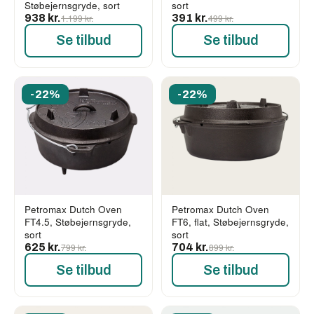
Støbejernsgryde, sort
sort
938 kr.
1.199 kr.
391 kr.
499 kr.
Se tilbud
Se tilbud
-22%
-22%
Petromax Dutch Oven
Petromax Dutch Oven
FT4.5, Støbejernsgryde,
FT6, flat, Støbejernsgryde,
sort
sort
625 kr.
799 kr.
704 kr.
899 kr.
Se tilbud
Se tilbud