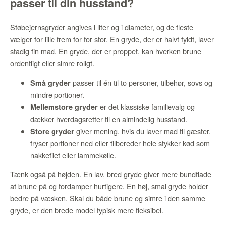
passer til din husstand?
Støbejernsgryder angives i liter og i diameter, og de fleste
vælger for lille frem for for stor. En gryde, der er halvt fyldt, laver
stadig fin mad. En gryde, der er proppet, kan hverken brune
ordentligt eller simre roligt.
passer til én til to personer, tilbehør, sovs og
Små gryder
mindre portioner.
er det klassiske familievalg og
Mellemstore gryder
dækker hverdagsretter til en almindelig husstand.
giver mening, hvis du laver mad til gæster,
Store gryder
fryser portioner ned eller tilbereder hele stykker kød som
nakkefilet eller lammekølle.
Tænk også på højden. En lav, bred gryde giver mere bundflade
at brune på og fordamper hurtigere. En høj, smal gryde holder
bedre på væsken. Skal du både brune og simre i den samme
gryde, er den brede model typisk mere fleksibel.