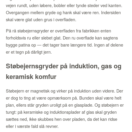
vejen rundt, uden løbere, bobler eller tynde steder ved kanten.
Overgangen mellem gryde og hank skal være ren. Indersiden
skal være glat uden grus i overfladen.
På rå støbejernsgryder er overfladen fra fabrikken enten
forholdsvis ru eller slebet glat. Den ru overflade kan sagtens
bygge patina op — det tager bare længere tid. Ingen af delene
er et tegn på dårligt jern.
Støbejernsgryder på induktion, gas og
keramisk komfur
Støbejern er magnetisk og virker på induktion uden videre. Der
er dog to ting at være opmærksom på. Bunden skal være helt
plan, ellers står gryden uroligt på en glasplade. Og støbejern er
tungt: på keramiske og induktionsplader af glas skal gryden
sættes ned, ikke skubbes hen over pladen, da det kan ridse
eller i værste fald slå revner.