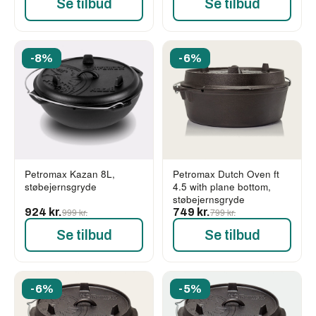
Se tilbud
Se tilbud
-8%
-6%
Petromax Kazan 8L,
Petromax Dutch Oven ft
støbejernsgryde
4.5 with plane bottom,
støbejernsgryde
924 kr.
999 kr.
749 kr.
799 kr.
Se tilbud
Se tilbud
-6%
-5%