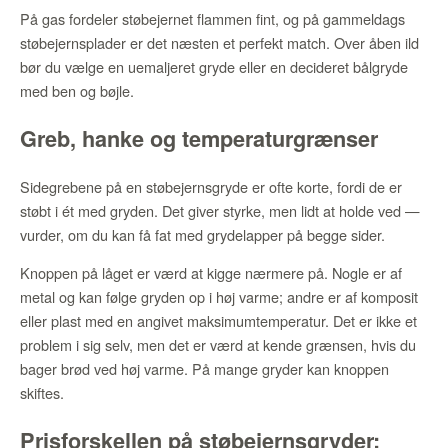
På gas fordeler støbejernet flammen fint, og på gammeldags
støbejernsplader er det næsten et perfekt match. Over åben ild
bør du vælge en uemaljeret gryde eller en decideret bålgryde
med ben og bøjle.
Greb, hanke og temperaturgrænser
Sidegrebene på en støbejernsgryde er ofte korte, fordi de er
støbt i ét med gryden. Det giver styrke, men lidt at holde ved —
vurder, om du kan få fat med grydelapper på begge sider.
Knoppen på låget er værd at kigge nærmere på. Nogle er af
metal og kan følge gryden op i høj varme; andre er af komposit
eller plast med en angivet maksimumtemperatur. Det er ikke et
problem i sig selv, men det er værd at kende grænsen, hvis du
bager brød ved høj varme. På mange gryder kan knoppen
skiftes.
Prisforskellen på støbejernsgryder: