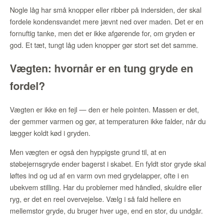
Nogle låg har små knopper eller ribber på indersiden, der skal
fordele kondensvandet mere jævnt ned over maden. Det er en
fornuftig tanke, men det er ikke afgørende for, om gryden er
god. Et tæt, tungt låg uden knopper gør stort set det samme.
Vægten: hvornår er en tung gryde en
fordel?
Vægten er ikke en fejl — den er hele pointen. Massen er det,
der gemmer varmen og gør, at temperaturen ikke falder, når du
lægger koldt kød i gryden.
Men vægten er også den hyppigste grund til, at en
støbejernsgryde ender bagerst i skabet. En fyldt stor gryde skal
løftes ind og ud af en varm ovn med grydelapper, ofte i en
ubekvem stilling. Har du problemer med håndled, skuldre eller
ryg, er det en reel overvejelse. Vælg i så fald hellere en
mellemstor gryde, du bruger hver uge, end en stor, du undgår.