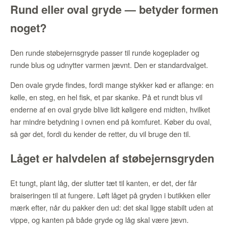
Rund eller oval gryde — betyder formen
noget?
Den runde støbejernsgryde passer til runde kogeplader og
runde blus og udnytter varmen jævnt. Den er standardvalget.
Den ovale gryde findes, fordi mange stykker kød er aflange: en
kølle, en steg, en hel fisk, et par skanke. På et rundt blus vil
enderne af en oval gryde blive lidt køligere end midten, hvilket
har mindre betydning i ovnen end på komfuret. Køber du oval,
så gør det, fordi du kender de retter, du vil bruge den til.
Låget er halvdelen af støbejernsgryden
Et tungt, plant låg, der slutter tæt til kanten, er det, der får
braiseringen til at fungere. Løft låget på gryden i butikken eller
mærk efter, når du pakker den ud: det skal ligge stabilt uden at
vippe, og kanten på både gryde og låg skal være jævn.