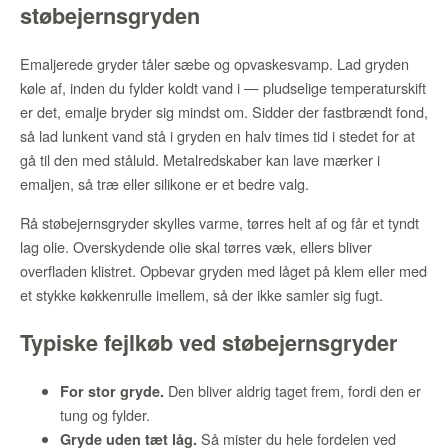
støbejernsgryden
Emaljerede gryder tåler sæbe og opvaskesvamp. Lad gryden
køle af, inden du fylder koldt vand i — pludselige temperaturskift
er det, emalje bryder sig mindst om. Sidder der fastbrændt fond,
så lad lunkent vand stå i gryden en halv times tid i stedet for at
gå til den med ståluld. Metalredskaber kan lave mærker i
emaljen, så træ eller silikone er et bedre valg.
Rå støbejernsgryder skylles varme, tørres helt af og får et tyndt
lag olie. Overskydende olie skal tørres væk, ellers bliver
overfladen klistret. Opbevar gryden med låget på klem eller med
et stykke køkkenrulle imellem, så der ikke samler sig fugt.
Typiske fejlkøb ved støbejernsgryder
Den bliver aldrig taget frem, fordi den er
For stor gryde.
tung og fylder.
Så mister du hele fordelen ved
Gryde uden tæt låg.