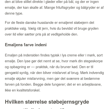
den at blive stillet direkte i gløder eller på bål, og der er ingen
emalje, der kan skalle af. Mange friluftsgryder og bålgryder er af
denne type.
For de fleste danske husstande er emaljeret støbejern det
praktiske valg. Vælg råt jern, hvis du bevidst vil bruge gryden
over ild eller sætter pris på at vedligeholde den.
Emaljens farve indeni
Emaljen på indersiden findes typisk i lys creme eller i mørk, sort
emalje. Den lyse gør det nemt at se, hvor mørk din stegeskorpe
og opbagning er — praktisk, når du bruner kød. Den er til
gengæld synlig, når den bliver misfarvet af brug. Mørk indvendig
emalje skjuler misfarvning, men gør det sværere at bedømme
farven på fonden. Begge dele fungerer; det er en arbejdsvane,
ikke en kvalitetsforskel.
Hvilken størrelse støbejernsgryde