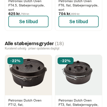
Petromax Dutch Oven
Petromax Dutch Oven
FT4.5, Støbejernsgryde,
FT6, flat, Støbejernsgryde,
sort
sort
625 kr.
799 kr.
704 kr.
899 kr.
Se tilbud
Se tilbud
Alle støbejernsgryder
(18)
Kurateret udvalg · priser opdateres dagligt
-22%
-22%
Petromax Dutch Oven
Petromax Dutch Oven
FT12, flat,
FT3, flat, Støbejernsgryde,